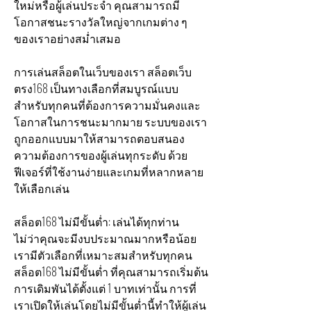
ใหม่หรือผู้เล่นประจำ คุณสามารถมี
โอกาสชนะรางวัลใหญ่จากเกมต่าง ๆ 
ของเราอย่างสม่ำเสมอ
การเล่นสล็อตในเว็บของเรา สล็อตเว็บ
ตรง168 เป็นทางเลือกที่สมบูรณ์แบบ
สำหรับทุกคนที่ต้องการความมั่นคงและ
โอกาสในการชนะมากมาย ระบบของเรา
ถูกออกแบบมาให้สามารถตอบสนอง
ความต้องการของผู้เล่นทุกระดับ ด้วย
ฟีเจอร์ที่ใช้งานง่ายและเกมที่หลากหลาย
ให้เลือกเล่น
สล็อต168 ไม่มีขั้นต่ำ: เล่นได้ทุกท่าน
ไม่ว่าคุณจะมีงบประมาณมากหรือน้อย 
เรามีตัวเลือกที่เหมาะสมสำหรับทุกคน 
สล็อต168 ไม่มีขั้นต่ำ ที่คุณสามารถเริ่มต้น
การเดิมพันได้ตั้งแต่ 1 บาทเท่านั้น การที่
เราเปิดให้เล่นโดยไม่มีขั้นต่ำนี้ทำให้ผู้เล่น