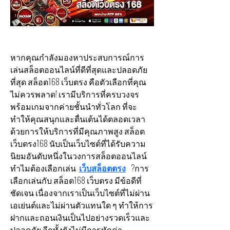
หากคุณกำลังมองหาประสบการณ์การ
เล่นสล็อตออนไลน์ที่ดีที่สุดและปลอดภัย
ที่สุด สล็อต168 เว็บตรง คือตัวเลือกที่คุณ
ไม่ควรพลาด! เรามีบริการที่ครบวงจร
พร้อมเกมจากค่ายชั้นนำทั่วโลก ที่จะ
ทำให้คุณสนุกและตื่นเต้นได้ตลอดเวลา 
ด้วยการให้บริการที่มีคุณภาพสูง สล็อต
เว็บตรง168 นับเป็นเว็บไซต์ที่ได้รับความ
นิยมอันดับหนึ่งในวงการสล็อตออนไลน์ 
ทำไมต้องเลือกเล่น  
เว็บสล็อตตรง
?การ
เลือกเล่นกับ สล็อต168 เว็บตรง มีข้อดีที่
ชัดเจน เนื่องจากเราเป็นเว็บไซต์ที่ไม่ผ่าน
เอเย่นต์และไม่ผ่านตัวแทนใด ๆ ทำให้การ
ฝากและถอนเงินเป็นไปอย่างรวดเร็วและ
ปลอดภัย อีกทั้งยังไม่มีการหักค่า